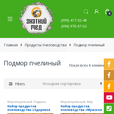
Skip to navigation
Skip to content
0
(099) 417-52-48
(096) 970-67-02
Главная
Продукты пчеловодства
Подмор пчелиный
Подмор пчелиный
Показ всех 6 элементов
Filters
Мед натуральный
,
Подарки,
Мед натуральный
,
Мед
наборы
,
Подмор пчелиный
,
рапсовый
,
Настойки
,
Подарки,
Набор продуктов
Набор продуктов
Продукты пчеловодства
наборы
,
Подмор пчелиный
,
пчеловодства «Здоровое
пчеловодства «Мужское
Продукты пчеловодства
сердце»
здоровье»