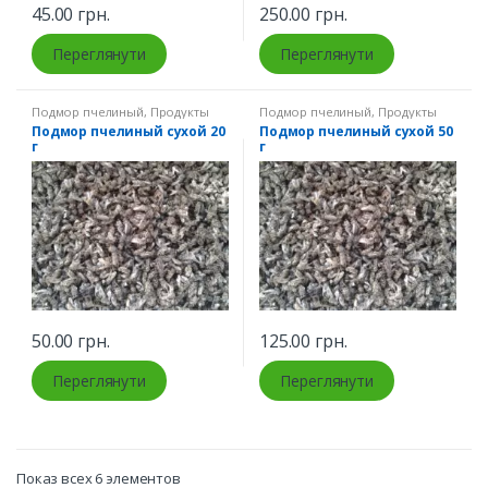
45.00
грн.
250.00
грн.
Переглянути
Переглянути
Подмор пчелиный
,
Продукты
Подмор пчелиный
,
Продукты
пчеловодства
пчеловодства
Подмор пчелиный сухой 20
Подмор пчелиный сухой 50
г
г
50.00
грн.
125.00
грн.
Переглянути
Переглянути
Показ всех 6 элементов