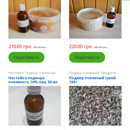
210.00
грн.
220.00
грн.
230.00
грн.
240.00
грн.
Переглянути
Переглянути
Настойки
,
Подмор пчелиный
,
Подмор пчелиный
,
Продукты
Продукты пчеловодства
пчеловодства
Настойка подмора
Подмор пчелиный сухой
пчелиного, 10%-ная, 50 мл
100 г