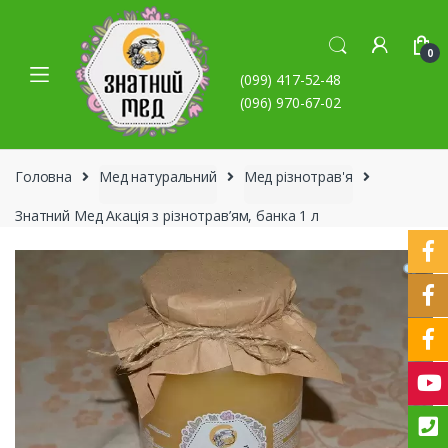
Skip to navigation
Skip to content
0
(099) 417-52-48
(096) 970-67-02
Головна
Мед натуральний
Мед різнотрав'я
Знатний Мед Акація з різнотрав’ям, банка 1 л