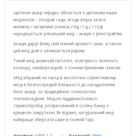
Цвітіння акації нерідко збігається з цвітінням інших
медоносів – плодові сади, ягоди (перш за все,
малина) і чагарники (ожина, глід і т.д.). І тоді
народжується унікальний мед – акація з різнотрав’ям.
Акація дарує йому свій ніжний аромат і смак, а також
цей мед довго залишається рідким.
Такий мед зазвичай світлого, жовтувато-зеленого
кольору, напівпрозорий, з тонким приємним смаком.
Мед зібраний на пасіці в екологічно сприятливому
місці в безпосередній близькості до насадженням
білої акації, за традиційною технологією
пчеловожденія. Мед не піддавався ніякої
термообробці, розфасований в скляну банку з
кришкою-закруткою. Як відомо, натуральний мед
найкраще зберігати саме в скляній тарі.
Артикул:
АР00-1-С
Категорії:
Мед