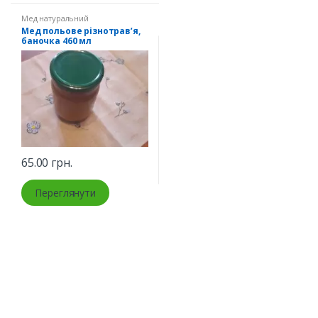
Мед натуральний
Мед польове різнотрав’я,
баночка 460 мл
65.00
грн.
Переглянути