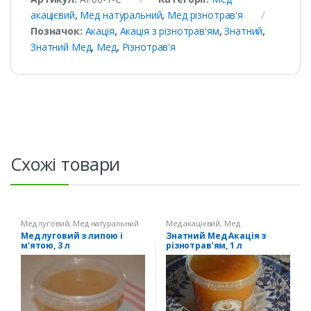
акацієвий
,
Мед натуральний
,
Мед різнотрав'я
Позначок:
Акація
,
Акація з різнотрав'ям
,
Знатний
,
Знатний Мед
,
Мед
,
Різнотрав'я
Схожі товари
Мед луговий
,
Мед натуральний
Мед акацієвий
,
Мед
натуральний
,
Мед різнотрав'я
Мед луговий з липою і
Знатний Мед Акація з
м’ятою, 3 л
різнотрав’ям, 1 л