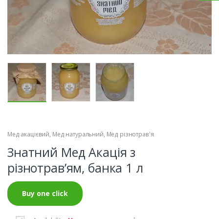
Мед акацієвий
,
Мед натуральний
,
Мед різнотрав'я
Знатний Мед Акація з
різнотрав’ям, банка 1 л
Buy one click