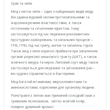
трав та липи.
Мед з квіток липи – один з найцінніших видів меду.
Він здавна відомий своїми протизапальними та
жарознижуючими властивостями, а також
потогінним та сечогінним ефектом, тому
застосовується під час лікування різноманітних
простудних захворювань та запальних процесів –
ГРВ, ГРВІ, під час грипу, ангіни та запалень горла.
Також мед з липи корисно приймати при запаленнях
органів шлунково-кишкового тракту (ШКТ), а також
жовчного міхура та нирок. Липовий сорт меду також
застосовується для лікування та загоювання ран –
він чудово справляється із бактеріями.
Мед багатий вітамінами, мікроелементами та
амінокислотами, корисними для організму людини.
Різнотрав’я з липою має приємний солодкий смак з
тривалим післясмаком, світло-жовтий колір,
помірно духмяний аромат.