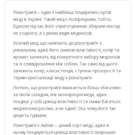
Різнотрав’я – один з найбільш поширених сортів
меду в Україні. Такий мед є поліфлорним, тобто,
бджоли під час його «приготування» збирали нектар
не з одного, а з різних видів медоносів.
Кожний мед, що належить до різнотрав’я є
унікальним, адже його смакові властивості, колір та
аромат залежать від конкретного набору медоносів
та їх співвідношення між собою. Так само від цього
залежить колір, консистенція, ступень прозорості та
термін кристалізації меду з різнотрав’я.
Логічно, що різнотрав’я вважається більш «багатим»
за своїм складом, ніж монофлорні меди, адже
поєднує у собі цілющі властивості та смаки багатьох
медоносних рослин, а не однієї. Ось чому його так
цінують гурмани.
Різнотрав’я з липою – цінний сорт меду, адже в
ньому поєднуються цілющі властивості лікарських