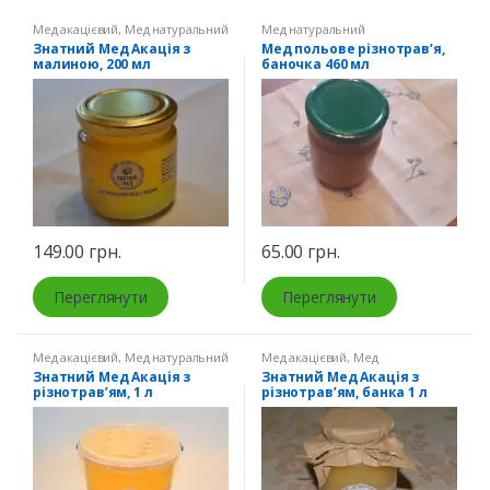
Мед акацієвий
,
Мед натуральний
Мед натуральний
Знатний Мед Акація з
Мед польове різнотрав’я,
малиною, 200 мл
баночка 460 мл
149.00
грн.
65.00
грн.
Переглянути
Переглянути
Мед акацієвий
,
Мед натуральний
Мед акацієвий
,
Мед
натуральний
,
Мед різнотрав'я
Знатний Мед Акація з
Знатний Мед Акація з
різнотрав’ям, 1 л
різнотрав’ям, банка 1 л