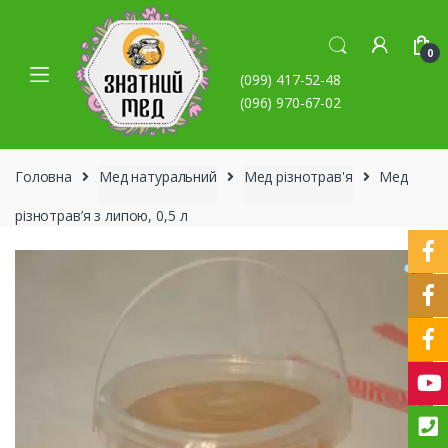
Skip to navigation
Skip to content
0
(099) 417-52-48
(096) 970-67-02
Головна
Мед натуральний
Мед різнотрав'я
Мед
різнотрав’я з липою, 0,5 л