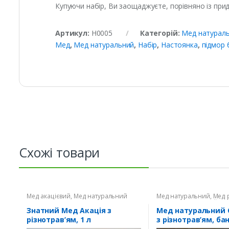
Купуючи набір, Ви заощаджуєте, порівняно із при
Артикул:
Н0005
Категорій:
Мед натурал
Мед
,
Мед натуральний
,
Набір
,
Настоянка
,
підмор
Схожі товари
Мед акацієвий
,
Мед натуральний
Мед натуральний
,
Мед 
Мед соняшниковий
Знатний Мед Акація з
Мед натуральний
різнотрав’ям, 1 л
з різнотрав’ям, ба