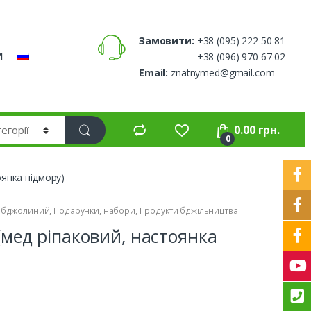
Замовити:
+38 (095) 222 50 81
И
+38 (096) 970 67 02
Email:
znatnymed@gmail.com
0.00
грн.
0
оянка підмору)
 бджолиний
,
Подарунки, набори
,
Продукти бджільництва
 (мед ріпаковий, настоянка