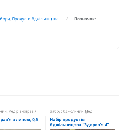
абори
,
Продукти бджільництва
Позначок:
ьний
,
Мед різнотрав'я
Забрус бджолиний
,
Мед
натуральний
,
Перга бджолина
,
Подарунки, набори
рав’я з липою, 0,5
Набір продуктів
бджільництва “Здоров’я 4”
(забрус, мед, перга)