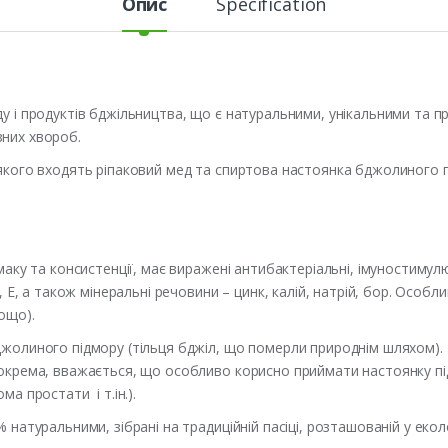
Опис
Specification
у і продуктів бджільництва, що є натуральними, унікальними та п
зних хвороб.
 якого входять ріпаковий мед та спиртова настоянка бджолиного п
маку та консистенції, має виражені антибактеріальні, імуностимул
С, Е, а також мінеральні речовини – цинк, калій, натрій, бор. Осо
ощо).
жолиного підмору (тільця бджіл, що померли природнім шляхом). Під
 зокрема, вважається, що особливо корисно приймати настоянку п
ма простати і т.ін.).
 натуральними, зібрані на традиційній пасіці, розташованій у екол