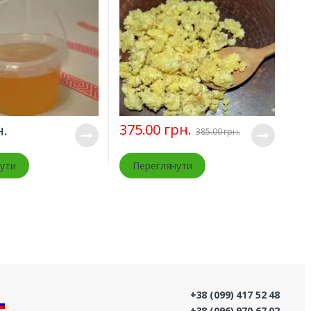
375.00
грн.
.
385.00
грн.
ути
Переглянути
+38 (099) 417 52 48
+38 (096) 970 67 02