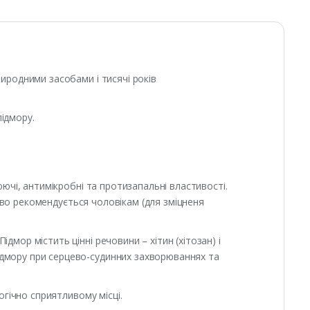
риродними засобами і тисячі років
ідмору.
юючі, антимікробні та протизапальні властивості.
бливо рекомендується чоловікам (для зміцненя
мор містить цінні речовини – хітин (хітозан) і
ідмору при серцево-судинних захворюваннях та
огічно сприятливому місці.