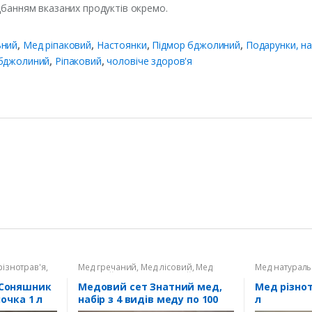
дбанням вказаних продуктів окремо.
ьний
,
Мед ріпаковий
,
Настоянки
,
Підмор бджолиний
,
Подарунки, н
 бджолиний
,
Ріпаковий
,
чоловіче здоров'я
різнотрав'я
,
Мед гречаний
,
Мед лісовий
,
Мед
Мед натурал
липовий
,
Мед натуральний
,
Мед
різнотрав'я
,
Мед соняшниковий
,
 Соняшник
Медовий сет Знатний мед,
Мед різнот
Подарунки, набори
ночка 1 л
набір з 4 видів меду по 100
л
мл