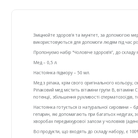
Зміцнюйте здоров’я та імунітет, за допомогою мед
використовуються для допомоги людям під час рі
Пропонуємо набір “Чоловіче здоров’я”, до складу
Мед – 0,5 л.
Настоянка підмору – 50 мл.
Мед з ріпака, крім свого оригінального кольору, с
Ріпаковий мед містить вітаміни групи В, вітаміни 
потенції, збільшення рухливості сперматозоїдів, т
Настоянка готується із натуральної сировини – бд
гепарин, які допомагають при багатьох недугах,
хворобах передміхурової залози у чоловіків (адено
Всі продукти, що входять до складу набору, є 100%