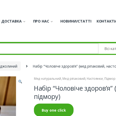
І ДОСТАВКА
ПРО НАС
НОВИНИ/СТАТТІ
КОНТАКТ
бджолиний
Набір “Чоловіче здоров’я” (мед ріпаковий, наст
Мед натуральний
,
Мед ріпаковий
,
Настоянки
,
Підмор
Набір “Чоловіче здоров’я”
підмору)
Buy one click