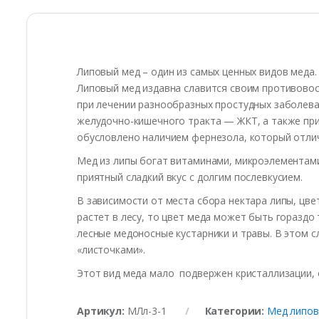
Липовый мед – один из самых ценных видов меда.
Липовый мед издавна славится своим противово
при лечении разнообразных простудных заболеван
желудочно-кишечного тракта — ЖКТ, а также при
обусловлено наличием фернезола, который отлич
Мед из липы богат витаминами, микроэлементами
приятный сладкий вкус с долгим послевкусием.
В зависимости от места сбора нектара липы, цве
растет в лесу, то цвет меда может быть гораздо
лесные медоносные кустарники и травы. В этом с
«листочками».
Этот вид меда мало подвержен кристаллизации, о
Артикул:
МЛл-3-1
Категории:
Мед липо