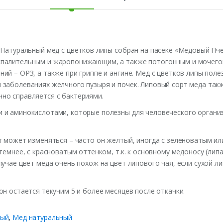
 Натуральный мед с цветков липы собран на пасеке «Медовый Пч
спалительным и жаропонижающим, а также потогонным и мочего
ий – ОРЗ, а также при гриппе и ангине. Мед с цветков липы пол
 заболеваниях желчного пузыря и почек. Липовый сорт меда такж
но справляется с бактериями.
 и аминокислотами, которые полезны для человеческого органи
т может изменяться – часто он желтый, иногда с зеленоватым ил
 темнее, с красноватым оттенком, т.к. к основному медоносу (ли
лучае цвет меда очень похож на цвет липового чая, если сухой л
н остается текучим 5 и более месяцев после откачки.
вый
,
Мед натуральный