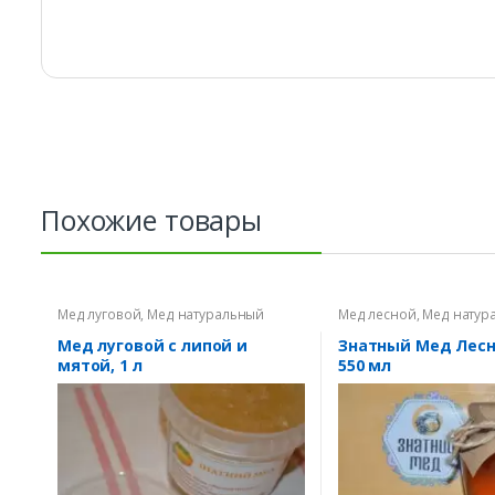
Похожие товары
Мед луговой
,
Мед натуральный
Мед лесной
,
Мед натур
Мед луговой с липой и
Знатный Мед Лесн
мятой, 1 л
550 мл