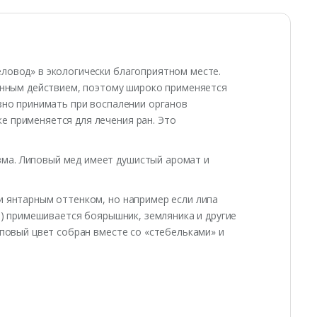
еловод» в экологически благоприятном месте.
нным действием, поэтому широко применяется
езно принимать при воспалении органов
е применяется для лечения ран. Это
зма. Липовый мед имеет душистый аромат и
и янтарным оттенком, но например если липа
па) примешивается боярышник, земляника и другие
иповый цвет собран вместе со «стебельками» и