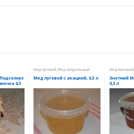
Мед луговой
,
Мед натуральный
Мед липовый
д
Подсолнух
Мед луговой с акацией, 0,5 л
Знатний М
аночка 0,5
0,5 л