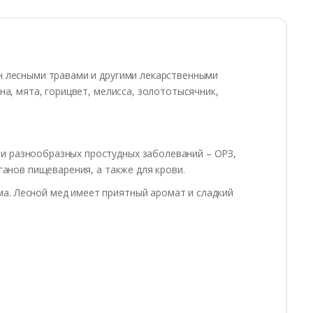
н лесными травами и другими лекарственными
на, мята, горицвет, мелисса, золототысячник,
и разнообразных простудных заболеваний – ОРЗ,
ганов пищеварения, а также для крови.
а. Лесной мед имеет приятный аромат и сладкий