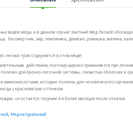
нных видов меда, а в данном случае Знатный Мед Лесной обогаще
а, бессмертник, аир, земляника, девясил, ромашка, малина, кали
тво лесных трав содержится в этом меде!
палительным действием, поэтому широко применяется при лечени
а полезен для бронхо-легочной системы, слизистых оболочек и ор
и аминокислотами, которые полезны для человеческого организм
ногда с красноватым оттенком.
ации, он остается текучим 4 и более месяцев после откачки.
сной
,
Мед натуральный