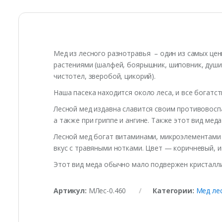
Мед из лесного разнотравья – один из самых це
растениями (шалфей, боярышник, шиповник, душиц
чистотел, зверобой, цикорий).
Наша пасека находится около леса, и все богатс
Лесной мед издавна славится своим противовос
а также при гриппе и ангине. Также этот вид мед
Лесной мед богат витаминами, микроэлементами 
вкус с травяными нотками. Цвет — коричневый, и
Этот вид меда обычно мало подвержен кристаллиз
Артикул:
МЛес-0.460
Категории:
Мед ле