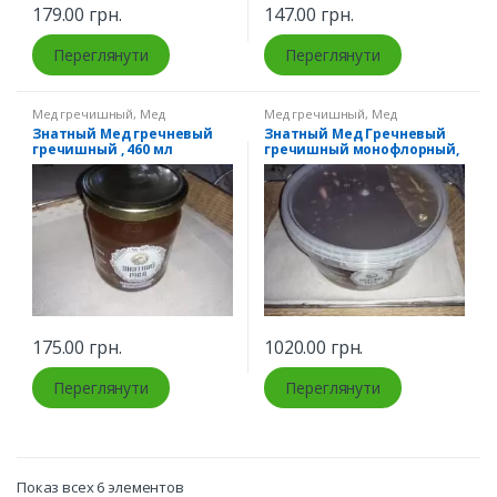
179.00
грн.
147.00
грн.
Переглянути
Переглянути
Мед гречишный
,
Мед
Мед гречишный
,
Мед
натуральный
натуральный
Знатный Мед гречневый
Знатный Мед Гречневый
гречишный , 460 мл
гречишный монофлорный,
3 л
175.00
грн.
1020.00
грн.
Переглянути
Переглянути
Показ всех 6 элементов