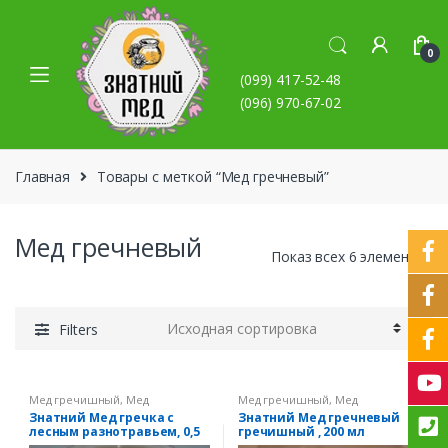
Skip to navigation
Skip to content
0
(099) 417-52-48
(096) 970-67-02
Главная
Товары с меткой “Мед гречневый”
Мед гречневый
Показ всех 6 элементов
Filters
Мед гречишный
,
Мед
Мед гречишный
,
Мед
натуральный
натуральный
Знатний Мед гречка с
Знатний Мед гречневый
лесным разнотравьем, 0,5
гречишный , 200 мл
л