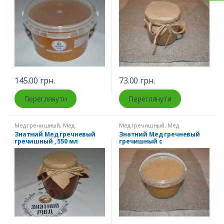
145.00
грн.
73.00
грн.
Переглянути
Переглянути
Мед гречишный
,
Мед
Мед гречишный
,
Мед
натуральный
натуральный
Знатний Мед гречневый
Знатний Мед гречневый
гречишный , 550 мл
гречишный с
разнотравьем, 0,5 л