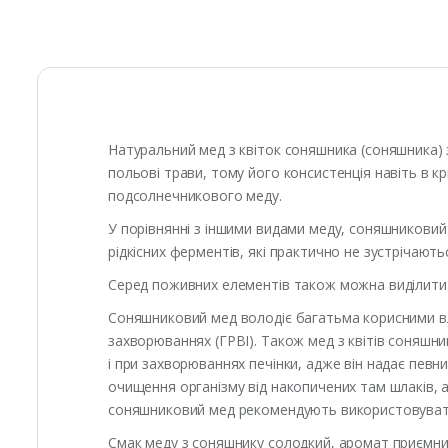
Натуральний мед з квіток соняшника (соняшника) з
польові трави, тому його консистенція навіть в кр
подсолнечникового меду.
У порівнянні з іншими видами меду, соняшниковий 
рідкісних ферментів, які практично не зустрічають
Серед поживних елементів також можна виділити в
Соняшниковий мед володіє багатьма корисними вла
захворюваннях (ГРВІ). Також мед з квітів соняшн
і при захворюваннях печінки, адже він надає пев
очищення організму від накопичених там шлаків,
соняшниковий мед рекомендують використовувати
Смак меду з соняшнику солодкий, аромат приємний