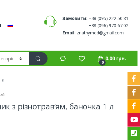
Замовити:
+38 (095) 222 50 81
И
+38 (096) 970 67 02
Email:
znatnymed@gmail.com
0.00
грн.
0
 л
ий
 з різнотрав’ям, баночка 1 л