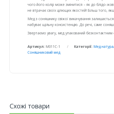
чого його колір може змінитися – як до блідо-жов
не втрачає своїх цілющих якостей! Більш того, як
Мед з соняшнику свіжої викачування залишається рі
набуває щільну консистенцію. До речі, саме соняш
Звертаємо увагу, мед упакований безконтактним с
Артикул:
М011С-1
Категорії:
Мед натура
Соняшниковий мед
Схожі товари