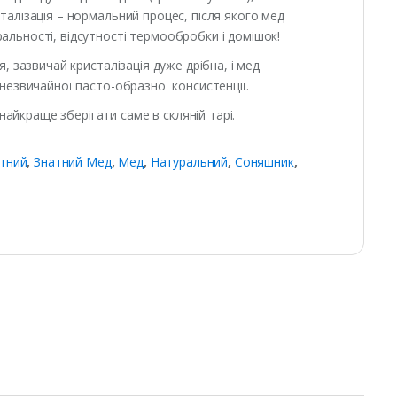
талізація – нормальний процес, після якого мед
альності, відсутності термообробки і домішок!
, зазвичай кристалізація дуже дрібна, і мед
 незвичайної пасто-образної консистенції.
айкраще зберігати саме в скляній тарі.
тний
,
Знатний Мед
,
Мед
,
Натуральний
,
Соняшник
,