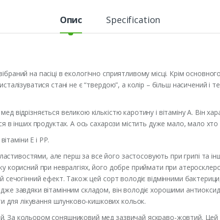
Опис
Specification
ібраний на пасіці в екологічно сприятливому місці. Крім основно
исталізуватися стані не є “твердою”, а колір – більш насичений і
мед відрізняється великою кількістю каротину і вітаміну А. Він х
ся в інших продуктах. А ось сахарози містить дуже мало, мало хто 
ітаміни Е і РР.
стивостями, але перш за все його застосовують при грипі та інш
ику корисний при невралгіях, його добре приймати при атеросклеро
ний сечогінний ефект. Також цей сорт володіє відмінними бактери
 адже завдяки вітамінним складом, він володіє хорошими антиокс
 для лікування шлунково-кишкових кольок.
. За кольором соняшниковий мед зазвичай яскраво-жовтий. Цей ви