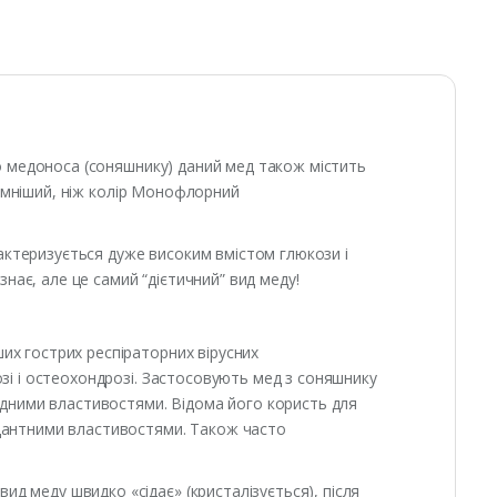
го медоноса (соняшнику) даний мед також містить
 темніший, ніж колір Монофлорний
арактеризується дуже високим вмістом глюкози і
знає, але це самий “дієтичний” вид меду!
их гострих респіраторних вірусних
зі і остеохондрозі. Застосовують мед з соняшнику
цидними властивостями. Відома його користь для
идантними властивостями. Також часто
д меду швидко «сідає» (кристалізується), після