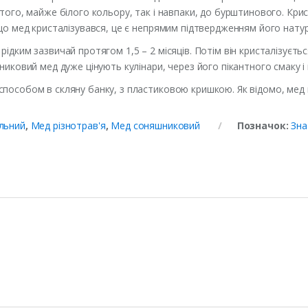
того, майже білого кольору, так і навпаки, до бурштинового. Крис
що мед кристалізувався, це є непрямим підтвердженням його натур
дким зазвичай протягом 1,5 – 2 місяців. Потім він кристалізується
никовий мед дуже цінують кулінари, через його пікантного смаку і
пособом в скляну банку, з пластиковою кришкою. Як відомо, мед н
льний
,
Мед різнотрав'я
,
Мед соняшниковий
Позначок:
Зна