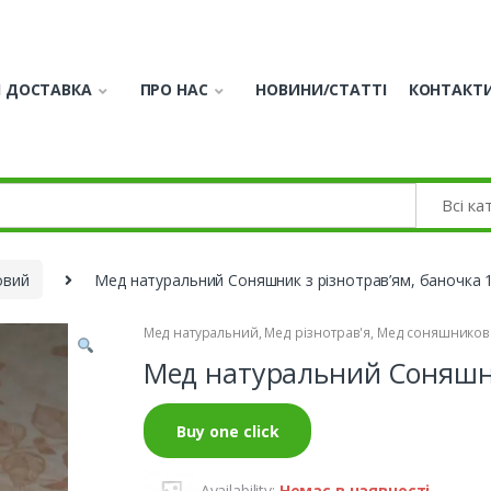
І ДОСТАВКА
ПРО НАС
НОВИНИ/СТАТТІ
КОНТАКТ
овий
Мед натуральний Соняшник з різнотрав’ям, баночка 1
Мед натуральний
,
Мед різнотрав'я
,
Мед соняшников
Мед натуральний Соняшник
Buy one click
Availability:
Немає в наявності