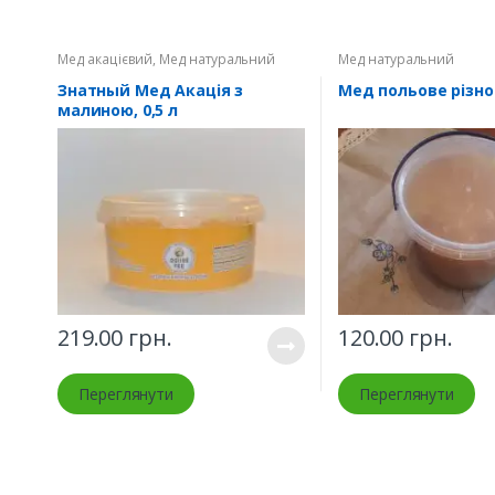
Мед акацієвий
,
Мед натуральний
Мед натуральний
Знатный Мед Акація з
Мед польове різнот
малиною, 0,5 л
219.00
грн.
120.00
грн.
Переглянути
Переглянути