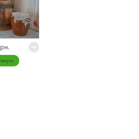
рн.
лянути