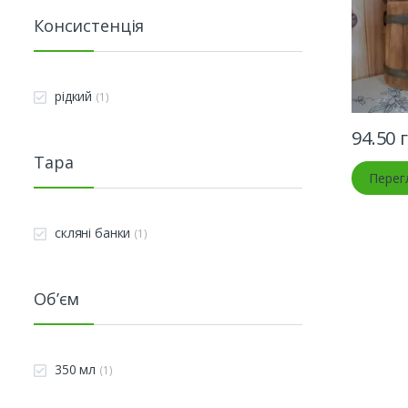
Консистенція
рідкий
(1)
94.50
г
Тара
Перег
скляні банки
(1)
Об’єм
350 мл
(1)