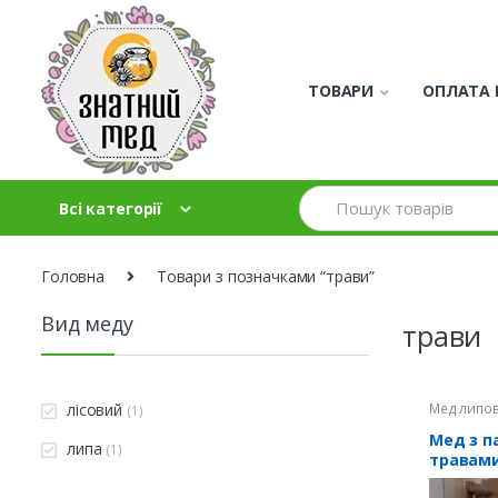
Skip to navigation
Skip to content
ТОВАРИ
ОПЛАТА 
S
Всі категорії
e
a
r
c
Головна
Товари з позначками “трави”
h
f
Вид меду
трави
o
r
:
Мед липо
лісовий
(1)
натураль
Мед з па
липа
(1)
травами