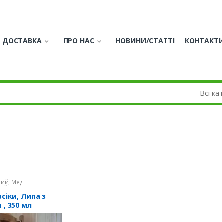
І ДОСТАВКА
ПРО НАС
НОВИНИ/СТАТТІ
КОНТАКТ
вий
,
Мед
ний
,
Мед різнотрав'я
сіки, Липа з
 , 350 мл