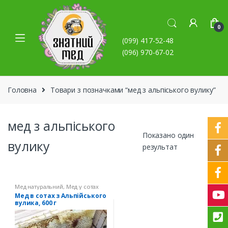
Skip to navigation
Skip to content
0
(099) 417-52-48
(096) 970-67-02
Головна
Товари з позначками “мед з альпіського вулику”
мед з альпіського
Показано один
вулику
результат
Мед натуральний
,
Мед у сотах
Мед в сотах з Альпійського
вулика, 600 г