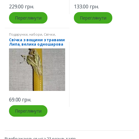
229.00
грн.
133.00
грн.
Переглянути
Переглянути
Подарунки, набори
,
Свічки
,
Супутні товари
Свічка з вощини з травами
Липа, велика одношарова
69.00
грн.
Переглянути
Відображаються усі з 23 результатів