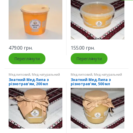
479.00
грн.
155.00
грн.
Переглянути
Переглянути
Мед липовий
,
Мед натуральний
Мед липовий
,
Мед натуральний
Знатний Мед Липа з
Знатний Мед Липа з
різнотрав’ям, 200 мл
різнотрав’ям, 500 мл